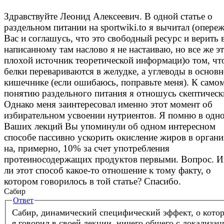
Здравствуйте Леонид Алексеевич. В одной статье о
раздельном питании на sportwiki.to я вычитал (опере
Вас и соглашусь, что это свободный ресурс и верить 
написанному там наслово я не настаиваю, но все же эт
плохой источник теоретической информаци)о том, чт
белки перевариваются в желудке, а углеводы в основ
кишечнике (если ошибаюсь, поправьте меня). К само
понятию раздельного питания я отношусь скептическ
Однако меня заинтересовал именно этот момент об
избирательном усвоении нутриентов. Я помню в одно
Ваших лекций Вы упоминули об одном интересном
способе пассивно ускорить окисление жиров в орган
на, примерно, 10% за счет употребления
протеиносодержащих продуктов первыми. Вопрос. И
ли этот способ какое-то отношение к тому факту, о
котором говорилось в той статье? Спасибо.
Сабир
Ответ
Сабир, динамический специфический эффект, о кото
я говорил в своей лекции, ничего общего с локализацией