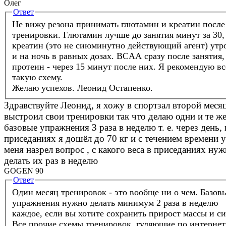
Олег
Ответ
Не вижу резона принимать глютамин и креатин после
тренировки. Глютамин лучше до занятия минут за 30,
креатин (это не сиюминутно действующий агент) утр
и на ночь в равных дозах. BCAA сразу после занятия,
протеин - через 15 минут после них. Я рекомендую в
такую схему.
Желаю успехов.
Леонид Остапенко.
Здравствуйте Леонид, я хожу в спортзал второй меся
выстроил свои тренировки так что делаю одни и те ж
базовые упражнения 3 раза в неделю т. е. через день, 
приседаниях я дошёл до 70 кг и с течением времени у
меня назрел вопрос , с какого веса в приседаниях ну
делать их раз в неделю
GOGEN 90
Ответ
Один месяц тренировок - это вообще ни о чем. Базов
упражнения нужно делать минимум 2 раза в неделю
каждое, если вы хотите сохранить прирост массы и с
Все прочие схемы тренировок, гуляющие по интернет